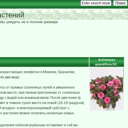
астений
тобы увидеть ее в полном размере
Achimenes
grandiflora DC.
произрастающих эпифитно в Мексике, Бразилии,
и два вида.
иты от прямых солнечных лучей и умеренного
тлом месте, при легком притенении от солнечных
ду с водой или влажным мхом. После цветения (в
т в темное сухое место на покой (16-18 градусов),
й воздухо- и влагопроницаемый субстрат с
го растения можно получить несколько новых.
удаления побегов клубеньки оставляют в той же