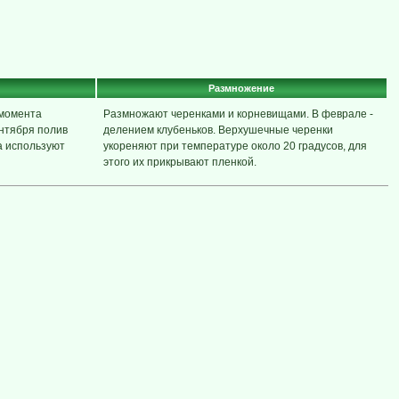
Размножение
 момента
Размножают черенками и корневищами. В феврале -
нтября полив
делением клубеньков. Верхушечные черенки
а используют
укореняют при температуре около 20 градусов, для
этого их прикрывают пленкой.