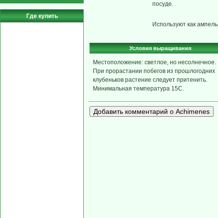
посуде.
Где купить
Используют как ампель
Условия выращивания
Местоположение: светлое, но несолнечное.
При прорастании побегов из прошлогодних
клубеньков растение следует притенить.
Минимальная температура 15С.