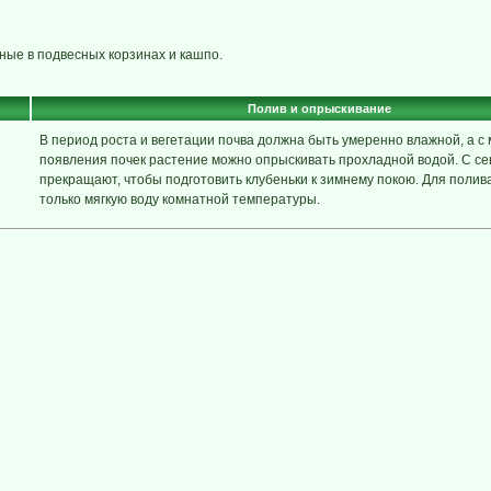
ные в подвесных корзинах и кашпо.
Полив и опрыскивание
В период роста и вегетации почва должна быть умеренно влажной, а с
появления почек растение можно опрыскивать прохладной водой. С се
прекращают, чтобы подготовить клубеньки к зимнему покою. Для полив
только мягкую воду комнатной температуры.