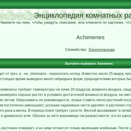
Энциклопедия комнатных р
Нажмите на линк, чтобы увидеть описание, или кликните по картинке, ч
Achimenes
Семейство:
Gesneriaceae
.
Бытовое название: Ахименес
т от греч. a - не, cheimaino - переносить холод. Известно около 25 видов, 
астоящее время выведено много гибридных форм, прародителями которых был
ахименесы требуют температуры не ниже 20 градусов, влажного воздуха, защ
оранжереях хорошо растет в условиях достаточной влажности воздуха, на све
ве летом. Опрыскивать не рекомендуется, лучше ставить около растений посу
в постепенно уменьшают, усохшие надземные части удаляют и растения ставя
о раза в месяц. В период покоя требует сухости. Весной высаживают в легки
и древесного угля. Обычно за лето корневища так разрастаются, что из одно
растения отмирает, и на зиму остаются только маленькие клубеньки. После 