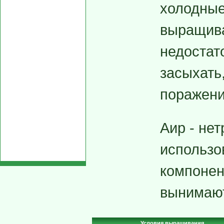
холодные
выращива
недостат
засыхать
поражени
Аир - не
использов
компонен
вынимают
Условия выращивания