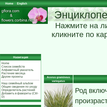
Home
English
Энциклопе
Нажмите на ли
кликните по ка
Навигация
Home
Список семейств
Алфавитный указатель
Растение месяца
Другие проекты
Acorus gramineus
variegatus
Наш семейный альбом
Общие сведения по уходу
Род включ
Определитель растений
Добавить в фавориты (Ctrl-
D)
произраст