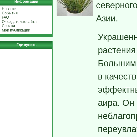
Информация
северного
Новости
События
Азии.
FAQ
О создателях сайта
Ссылки
Мои публикации
Украшенн
Где купить
растения
Большим 
в качест
эффектны
аира. Он
неблагоп
переувла