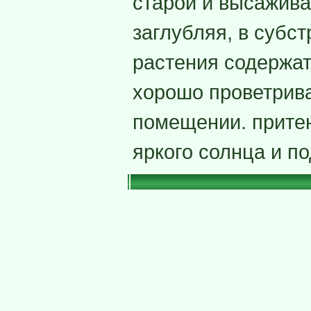
старой и высажива
заглубляя, в субст
растения содержат
хорошо проветрив
помещении. прите
яркого солнца и п