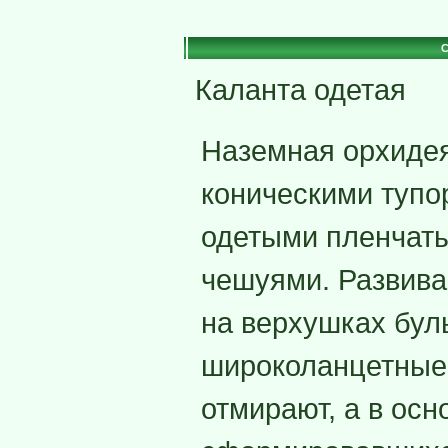
C
Каланта одетая
Наземная орхидея
коническими тупо
одетыми пленчат
чешуями. Развива
на верхушках буль
широколанцетные,
отмирают, а в осн