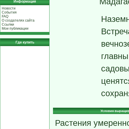
Мадага
Информация
Новости
События
Наземн
FAQ
О создателях сайта
Ссылки
Встреч
Мои публикации
вечноз
Где купить
главны
садовы
ценятс
сохран
Условия выращи
Растения умеренн