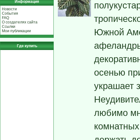
Информация
полукустар
Новости
События
тропическ
FAQ
О создателях сайта
Ссылки
Южной Аме
Мои публикации
афеландры
Где купить
декоративн
осенью пр
украшает 
Неудивител
любимо мн
комнатных 
держать д