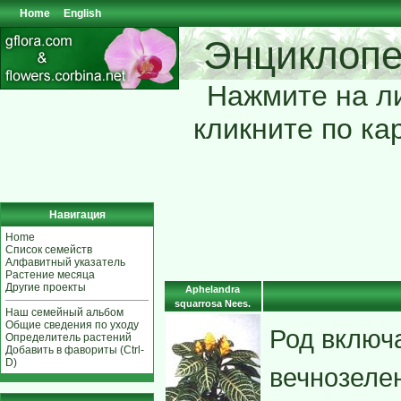
Home
English
Энциклопе
Нажмите на ли
кликните по ка
Навигация
Home
Список семейств
Алфавитный указатель
Растение месяца
Другие проекты
Aphelandra
squarrosa Nees.
Наш семейный альбом
Общие сведения по уходу
Род включа
Определитель растений
Добавить в фавориты (Ctrl-
D)
вечнозеле