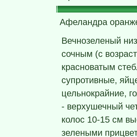
Афеландра оранж
Вечнозеленый низ
сочным (с возрас
красноватым стебл
супротивные, яйц
цельнокрайние, г
- верхушечный че
колос 10-15 см вы
зелеными прицвет