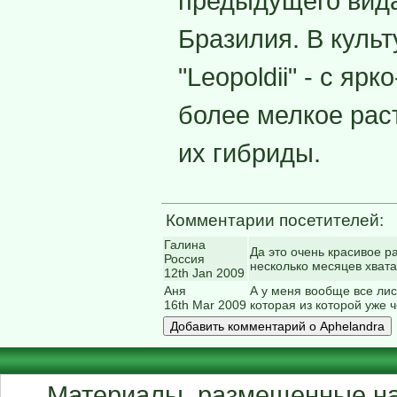
предыдущего вида
Бразилия. В куль
"Leopoldii" - с яр
более мелкое рас
их гибриды.
Комментарии посетителей:
Галина
Да это очень красивое р
Россия
несколько месяцев хвата
12th Jan 2009
Аня
А у меня вообще все лис
16th Mar 2009
которая из которой уже ч
Материалы, размещенные на