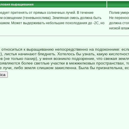
словия выращивания
едует притенять от прямых солнечных лучей. В течение
Полив умер
ом освещении (теневынослива). Земляная смесь должна быть
Не переноси
енажем. Может выдерживать небольшие похолодания до -2С, но
должна стоя
низкой влаж
 относиться к выращиванию непосредственно на подоконнике: если
), листья начинают бледнеть. Хотелось бы узнать, какую кислотно
 (не только пахир), у меня возникло подозрение, что свежая земл
 появляются более светлые участки в межжилковых пространствах, т
 лучи, либо земля слишком закисленна. Была бы признательна, есл