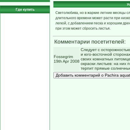
У
Где купить
Светолюбива, но в жаркие летние месяцы сл
длительного времени может расти при низк
легкой, с добавлением песка и хорошим др
при этом может сбросить листья.
Комментарии посетителей:
Следует с осторожностью
и юго-восточной сторонах
Fossegrim
своих комнатных питомцев
19th Apr 2008
окраски листьев: на них
терпит прямые солнечные