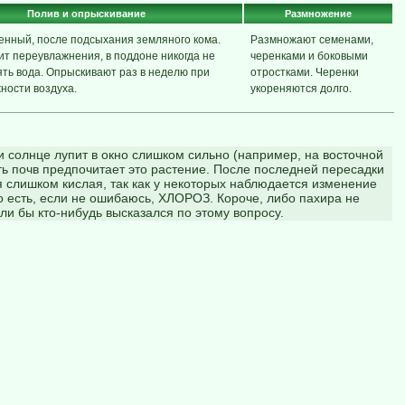
Полив и опрыскивание
Размножение
енный, после подсыхания земляного кома.
Размножают семенами,
т переувлажнения, в поддоне никогда не
черенками и боковыми
ть вода. Опрыскивают раз в неделю при
отростками. Черенки
ности воздуха.
укореняются долго.
 солнце лупит в окно слишком сильно (например, на восточной
сть почв предпочитает это растение. После последней пересадки
я слишком кислая, так как у некоторых наблюдается изменение
о есть, если не ошибаюсь, ХЛОРОЗ. Короче, либо пахира не
и бы кто-нибудь высказался по этому вопросу.