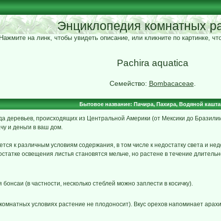
Энциклопедия комнатных р
Нажмите на линк, чтобы увидеть описание, или кликните по картинке, ч
Pachira aquatica
Семейство:
Bombacaceae
.
Бытовое название: Пачира, Пахира, Водяной кашта
ида деревьев, происходящих из Центральной Америки (от Мексики до Бразилии
у и деньги в ваш дом.
ется к различным условиям содержания, в том числе к недостатку света и не
остатке освещения листья становятся мельче, но растене в течение длитель
бонсаи (в частности, несколько стеблей можно заплести в косичку).
комнатных условиях растение не плодоносит). Вкус орехов напоминает арахи