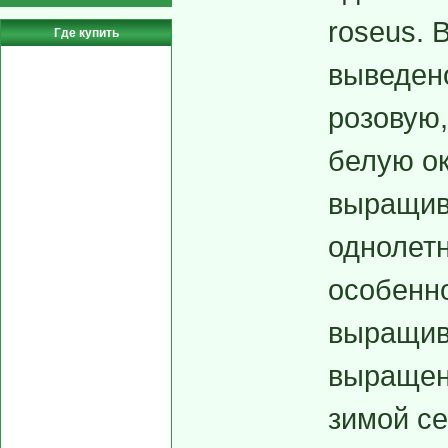
roseus. 
Где купить
выведен
розовую,
белую ок
выращив
однолетн
особенно
выращива
выращен
зимой се