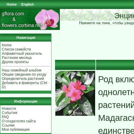
Home
English
Энци
Нажмите на линк, чтобы увиде
Навигация
Home
Список семейств
Алфавитный указатель
Растение месяца
Другие проекты
Наш семейный альбом
Общие сведения по уходу
Род вклю
Определитель растений
Добавить в фавориты (Ctrl-
D)
однолетн
Информация
растений
Новости
События
Мадагаск
FAQ
О создателях сайта
Ссылки
единстве
Мои публикации