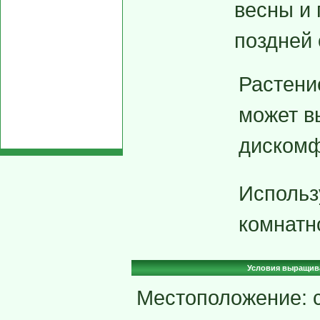
весны и
поздней 
Растени
может в
дискомф
Использ
комнатн
Условия выращив
Местоположение: с